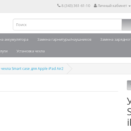
8 (343) 361-61-10
Личный кабинет
на аккумулятора
Замена гарнитуры/наушников
Замена зарядног
луги
Установка чехла
 чехла Smart case для Apple iPad Air2