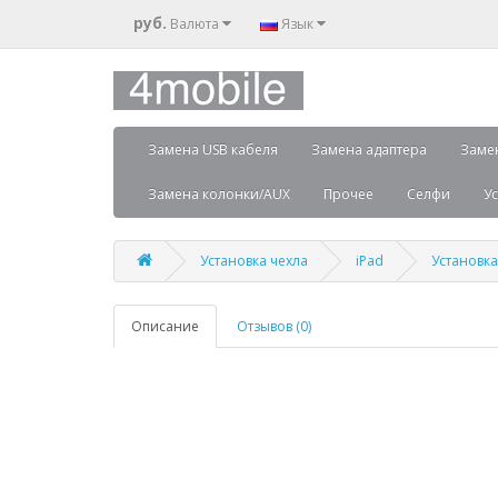
руб.
Валюта
Язык
Замена USB кабеля
Замена адаптера
Заме
Замена колонки/AUX
Прочее
Селфи
Ус
Установка чехла
iPad
Установка
Описание
Отзывов (0)