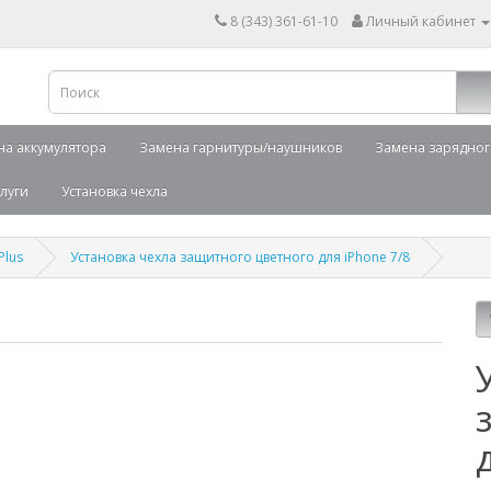
8 (343) 361-61-10
Личный кабинет
на аккумулятора
Замена гарнитуры/наушников
Замена зарядног
луги
Установка чехла
 Plus
Установка чехла защитного цветного для iPhone 7/8