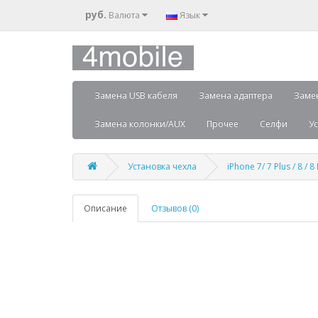
руб.
Валюта
Язык
Замена USB кабеля
Замена адаптера
Заме
Замена колонки/AUX
Прочее
Селфи
Ус
Установка чехла
iPhone 7/ 7 Plus / 8 / 8
Описание
Отзывов (0)