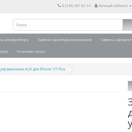
8 (343) 361-61-10
Личный кабинет
на аккумулятора
Замена гарнитуры/наушников
Замена зарядног
луги
Установка чехла
управлением AUX для iPhone 7/7 Plus