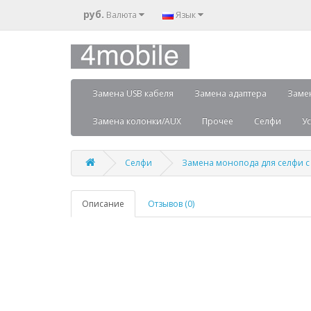
руб.
Валюта
Язык
Замена USB кабеля
Замена адаптера
Заме
Замена колонки/AUX
Прочее
Селфи
Ус
Селфи
Замена монопода для селфи с 
Описание
Отзывов (0)