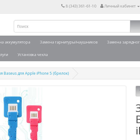
8 (343) 361-61-10
Личный кабинет
на аккумулятора
Замена гарнитуры/наушников
Замена зарядног
луги
Установка чехла
 Baseus для Apple iPhone 5 (брелок)