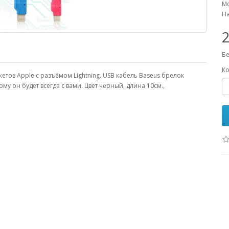
Мо
На
2
Бе
Ко
етов Apple с разъёмом Lightning. USB кабель Baseus брелок
у он будет всегда с вами. Цвет черный, длина 10см.,