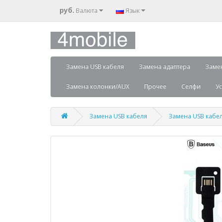
руб.
Валюта
Язык
Замена USB кабеля
Замена адаптера
Заме
Замена колонки/AUX
Прочее
Селфи
Ус
Замена USB кабеля
Замена USB кабеля