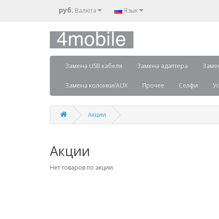
руб.
Валюта
Язык
Замена USB кабеля
Замена адаптера
Заме
Замена колонки/AUX
Прочее
Селфи
Ус
Акции
Акции
Нет товаров по акции.