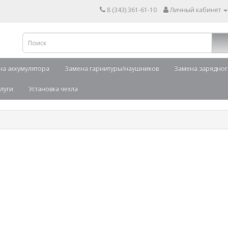
8 (343) 361-61-10
Личный кабинет
на аккумулятора
Замена гарнитуры/наушников
Замена зарядног
луги
Установка чехла