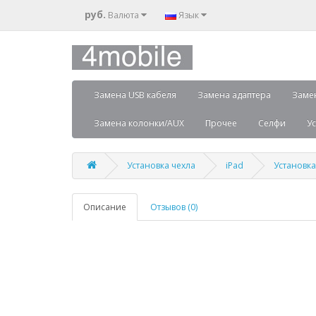
руб.
Валюта
Язык
Замена USB кабеля
Замена адаптера
Заме
Замена колонки/AUX
Прочее
Селфи
Ус
Установка чехла
iPad
Установка 
Описание
Отзывов (0)