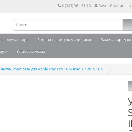
8 (343) 361-61-10
Личный кабинет
на аккумулятора
Замена гарнитуры/наушников
Замена зарядног
луги
Установка чехла
чехла Smart case для Apple iPad Pro 10.5/ iPad Air 2019 10.5